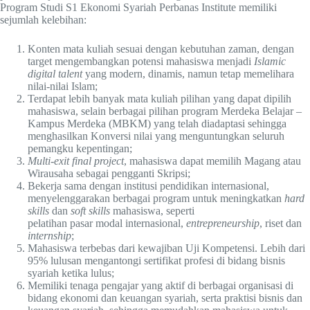
Program Studi S1 Ekonomi Syariah Perbanas Institute memiliki
sejumlah kelebihan:
Konten mata kuliah sesuai dengan kebutuhan zaman, dengan
target mengembangkan potensi mahasiswa menjadi
Islamic
digital talent
yang modern, dinamis, namun tetap memelihara
nilai-nilai Islam;
Terdapat lebih banyak mata kuliah pilihan yang dapat dipilih
mahasiswa, selain berbagai pilihan program Merdeka Belajar –
Kampus Merdeka (MBKM) yang telah diadaptasi sehingga
menghasilkan Konversi nilai yang menguntungkan seluruh
pemangku kepentingan;
Multi-exit final project
, mahasiswa dapat memilih Magang atau
Wirausaha sebagai pengganti Skripsi;
Bekerja sama dengan institusi pendidikan internasional,
menyelenggarakan berbagai program untuk meningkatkan
hard
skills
dan
soft skills
mahasiswa, seperti
pelatihan pasar modal internasional,
entrepreneurship
, riset dan
internship
;
Mahasiswa terbebas dari kewajiban Uji Kompetensi. Lebih dari
95% lulusan mengantongi sertifikat profesi di bidang bisnis
syariah ketika lulus;
Memiliki tenaga pengajar yang aktif di berbagai organisasi di
bidang ekonomi dan keuangan syariah, serta praktisi bisnis dan